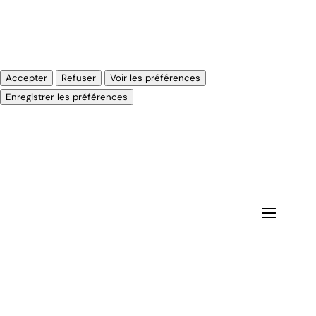
Gérer les options
Gérer les services
Gérer {vendor_count} fournisseurs
En savoir plus sur ces finalités
Accepter
Refuser
Voir les préférences
Voir les préférences
Enregistrer les préférences
Politique de cookies
Impressum