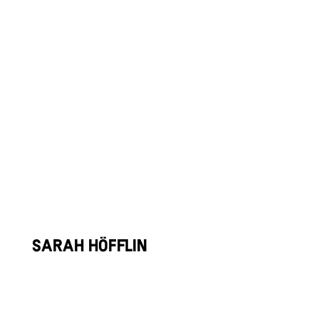
Skicross
Sarah Höfflin
Ski Freestyle
« Entrées précédentes