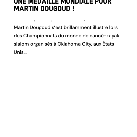
Une médaille mondiale pour
Martin Dougoud !
Actualité
,
Canoë
,
Kayak Slalom
,
Team Genève
Martin Dougoud s’est brillamment illustré lors
des Championnats du monde de canoë-kayak
slalom organisés à Oklahoma City, aux États-
Unis....
lire plus