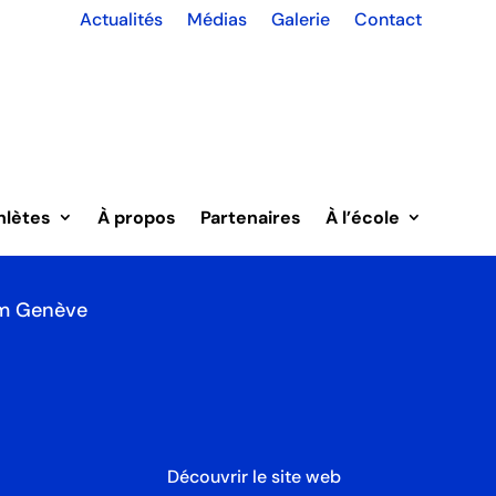
Actualités
Médias
Galerie
Contact
n
ic Card
Club
hlètes
À propos
Partenaires
À l’école
Villars-sur-Ollon
m Genève
Découvrir le site web