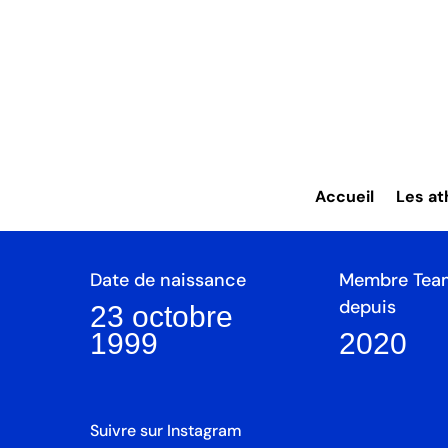
Sixtine Cousi
Discipline
Swiss Olymp
Accueil
Les at
Skicross
Argent
Date de naissance
Membre Tea
depuis
23 octobre
1999
2020
Suivre sur Instagram