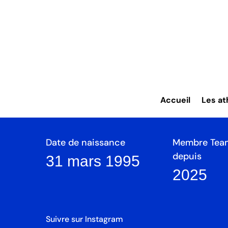
Yannick Schw
Discipline
Swiss Olymp
Accueil
Les at
Curling
Argent
Date de naissance
Membre Tea
depuis
31 mars 1995
2025
Suivre sur Instagram