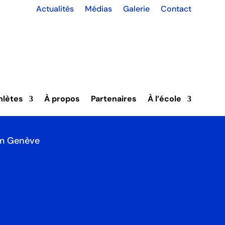
Actualités
Médias
Galerie
Contact
aller
ic Card
Club
hlètes
À propos
Partenaires
À l’école
Cc3c Geneve
m Genève