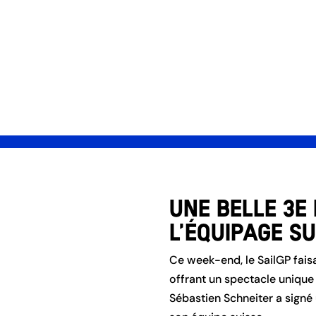
équipe pour la première ét
Accueil
Les at
Une belle 3e
l’équipage su
Ce week-end, le SailGP fais
offrant un spectacle unique
Sébastien Schneiter a signé