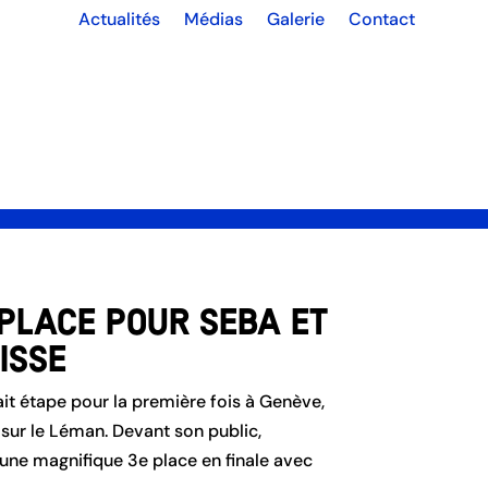
Actualités
Médias
Galerie
Contact
ape genevoise du SailGP
hlètes
À propos
Partenaires
À l’école
 place pour Seba et
isse
ait étape pour la première fois à Genève,
 sur le Léman. Devant son public,
 une magnifique 3e place en finale avec