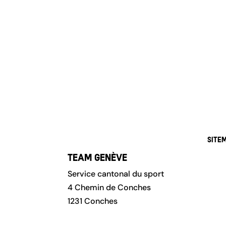
« Entrées précédentes
Site
Accu
Team Genève
Athl
Service cantonal du sport
À pr
4 Chemin de Conches
1231 Conches
Part