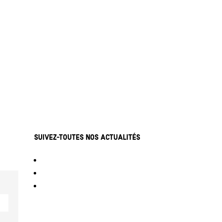
Entrées suivantes »
Suivez-toutes nos actualités
Suivre
Suivre
Suivre