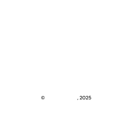
À l’é
Actu
Médi
Gale
Cont
© 
Team Genève
, 2025