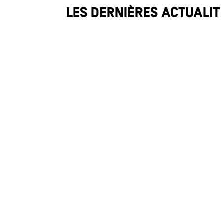
Les dernières actualit
Le travail paie pour Martin
Actualité
,
Canoë
,
Kayak
,
Team Genève
Un Martin en grande forme. Le week-end de
servant également comme sélections suiss
lire plus
Team Genève dévoile sa sél
Actualité
,
Team Genève