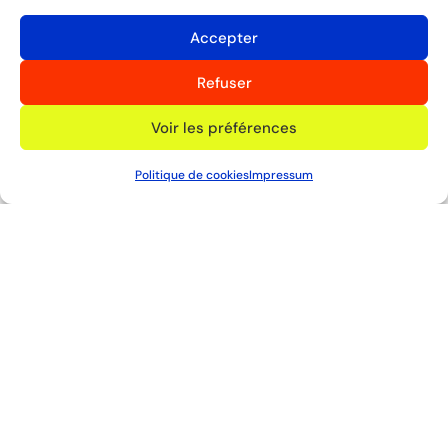
Accepter
Refuser
Voir les préférences
Politique de cookies
Impressum
Timothé Mumenthaler
Yannick Schwaller
Athlétisme
Curling