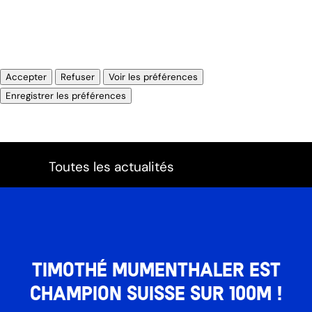
Gérer les options
Gérer les services
Gérer {vendor_count} fournisseurs
En savoir plus sur ces finalités
Accepter
Refuser
Voir les préférences
Voir les préférences
Enregistrer les préférences
Politique de cookies
Impressum
Toutes les actualités
Timothé Mumenthaler est
champion Suisse sur 100m !