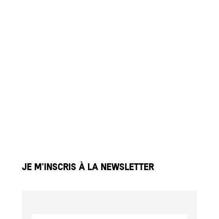
À propos
Partenaires
À l’école
Actualités
Médias
Galerie
Contact
Je m’inscris à la newsletter