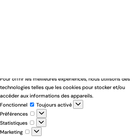
Pour offrir les meilleures expériences, nous utilisons des
technologies telles que les cookies pour stocker et/ou
accéder aux informations des appareils.
Fonctionnel
Fonctionnel
Toujours activé
Préférences
Préférences
Statistiques
Statistiques
Marketing
Marketing