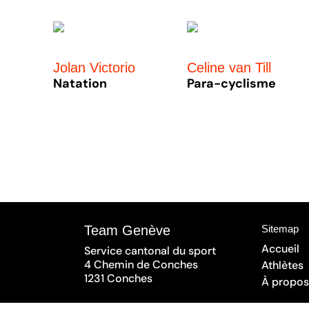
Jolan Victorio
Celine van Till
Natation
Para-cyclisme
« Entrées précédentes
Team Genève
Sitemap
Accueil
Service cantonal du sport
4 Chemin de Conches
Athlètes
1231 Conches
À propos