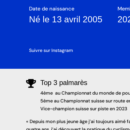
Date de naissance
Memb
Né le 13 avril 2005
20
Suivre sur Instagram
Top 3 palmarès

4ème au Championnat du monde de pour
5ème au Championnat suisse sur route e
Vice-champion suisse sur piste en 2023
« Depuis mon plus jeune âge j’ai toujours aimé fa
quatre ans, j’ai découvert la pratique du cyclis