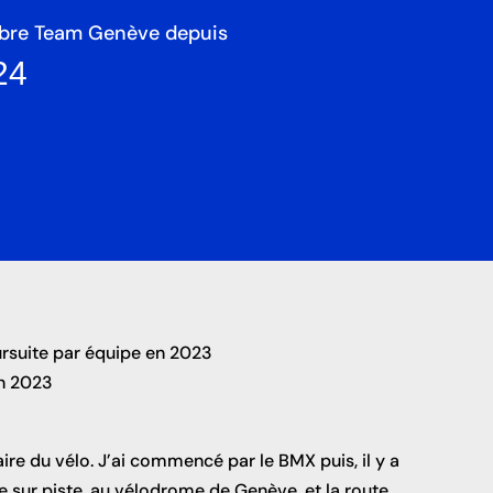
re Team Genève depuis
24
suite par équipe en 2023
n 2023
ire du vélo. J’ai commencé par le BMX puis, il y a
me sur piste, au vélodrome de Genève, et la route