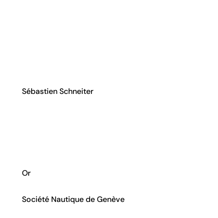
Sébastien Schneiter
Discipline
Voile
Swiss Olympic Card
Or
Club
Société Nautique de Genève