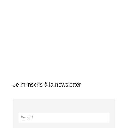
Partenaires
À l’école
Actualités
Médias
Galerie
Contact
Je m’inscris à la newsletter