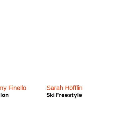
my Finello
Sarah Höfflin
hlon
Ski Freestyle