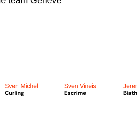
 de team Genève
Sven Michel
Sven Vineis
Jere
Curling
Escrime
Biat