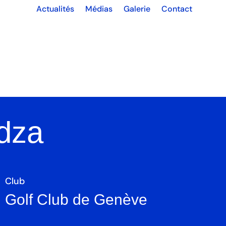
Actualités
Médias
Galerie
Contact
hlètes
À propos
Partenaires
À l’école
rdza
Club
Golf Club de Genève