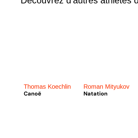
Découvrez d’autres athlètes
Thomas Koechlin
Roman Mityukov
Canoë
Natation
« Entrées précédentes