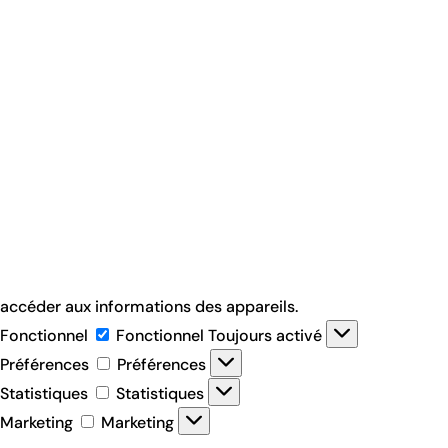
Pour offrir les meilleures expériences, nous utilisons des
technologies telles que les cookies pour stocker et/ou
accéder aux informations des appareils.
Fonctionnel
Fonctionnel
Toujours activé
Préférences
Préférences
Statistiques
Statistiques
Marketing
Marketing