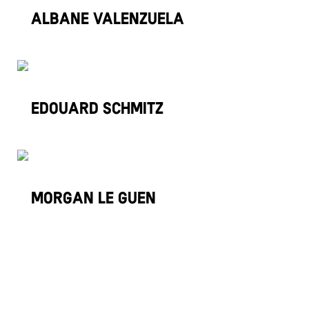
Albane Valenzuela
Golf
Edouard Schmitz
Équitation
Morgan Le Guen
Athlétisme
« Entrées précédentes