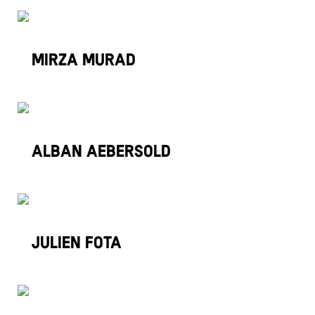
Mirza Murad
Curling en fauteuil roulant
Alban Aebersold
Escrime
Julien Fota
Jiu-jitsu