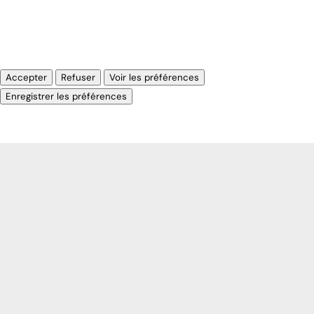
Gérer les options
Gérer les services
Gérer {vendor_count} fournisseurs
En savoir plus sur ces finalités
Accepter
Refuser
Voir les préférences
Voir les préférences
Enregistrer les préférences
Politique de cookies
Impressum