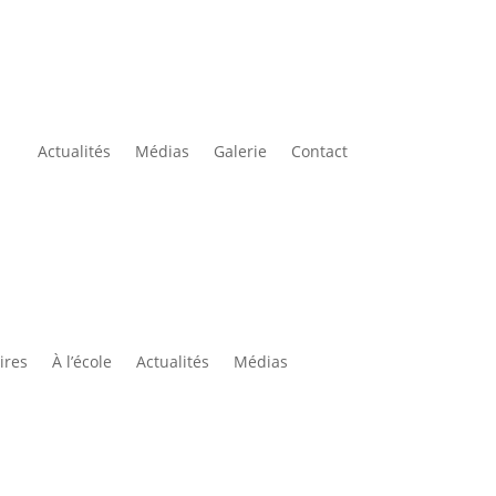
Actualités
Médias
Galerie
Contact
tes
À propos
Partenaires
À l’école
ires
À l’école
Actualités
Médias