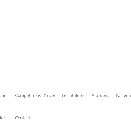
Accueil
Les athlè
cueil
Compétitions d’hiver
Les athlètes
À propos
Partena
lerie
Contact