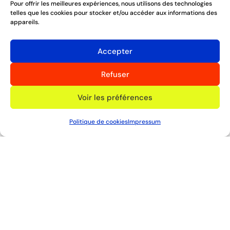
Pour offrir les meilleures expériences, nous utilisons des technologies
Suivez-toutes nos actualités
telles que les cookies pour stocker et/ou accéder aux informations des
appareils.
Suivre
Accepter
Suivre
Suivre
Refuser
Voir les préférences
Politique de cookies
Impressum
© 
Team Genève
, 2025
Mentions légales
·
Politique de cookies
·
Impressum
Design et développement :
Ta-Daaa Studio