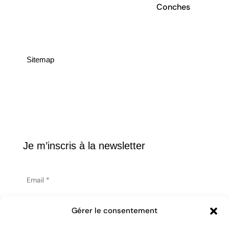
Conches
Sitemap
Accueil
Partenaires
Médias
Athlètes
À l’école
Galerie
À propos
Actualités
Contact
Je m’inscris à la newsletter
Gérer le consentement