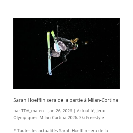
Sarah Hoefflin sera de la partie à Milan-Cortina
!
par
TDA_mateo
|
Jan 26, 2026
|
Actualité
,
Jeux
Olympiques
,
Milan Cortina 2026
,
Ski Freestyle
# Toutes les actualités Sarah Hoefflin sera de la