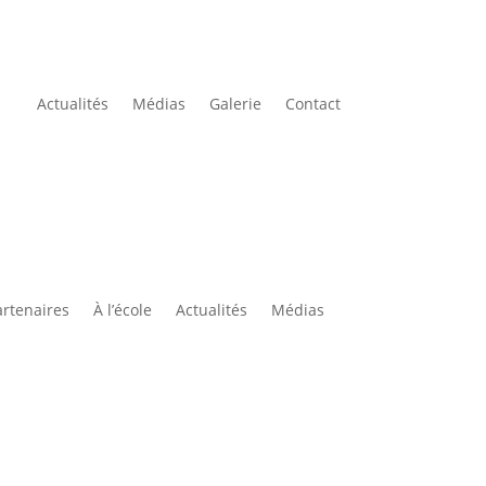
Actualités
Médias
Galerie
Contact
tes
À propos
Partenaires
À l’école
artenaires
À l’école
Actualités
Médias