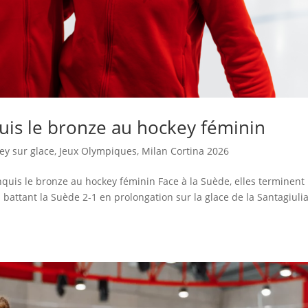
uis le bronze au hockey féminin
ey sur glace
,
Jeux Olympiques
,
Milan Cortina 2026
onquis le bronze au hockey féminin Face à la Suède, elles terminent
n battant la Suède 2-1 en prolongation sur la glace de la Santagiuli