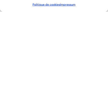
Politique de cookies
Impressum
Découvrez d’autres athlètes 
de team Genève
Celine van Till
Roman Mityukov
Para-cyclisme
Natation