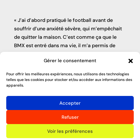
« J’ai d’abord pratiqué le football avant de
souffrir d’une anxiété sévère, qui m’empêchait
de quitter la maison. C’est comme ça que le
BMX est entré dans ma vie, il m’a permis de
continuer le sport dans l’allée, devant chez moi.
Gérer le consentement
J’ai commencé à concourir localement et
aujourd’hui, je suis numéro 4 mondiale après
Pour offrir les meilleures expériences, nous utilisons des technologies
avoir remporté la médaille de bronze aux Jeux
telles que les cookies pour stocker et/ou accéder aux informations des
appareils.
Olympiques de Tokyo 2021 et la médaille
d’argent aux Championnats du monde à Abu
Accepter
Dhabi en 2022. Mon regard est maintenant
tourné vers Paris 2024 pour une nouvelle
Refuser
médaille !
»
Voir les préférences