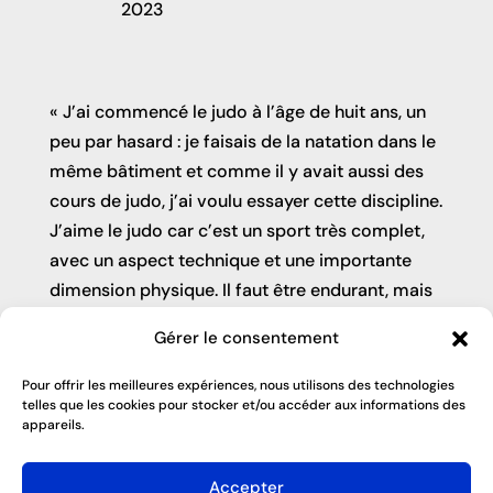
2023
« J’ai commencé le judo à l’âge de huit ans, un
peu par hasard : je faisais de la natation dans le
même bâtiment et comme il y avait aussi des
cours de judo, j’ai voulu essayer cette discipline.
J’aime le judo car c’est un sport très complet,
avec un aspect technique et une importante
dimension physique. Il faut être endurant, mais
aussi explosif. J’ai fait de belles rencontres dans
Gérer le consentement
ce sport. Mon objectif est de performer lors des
Grand Prix et de me qualifier pour les Grands
Pour offrir les meilleures expériences, nous utilisons des technologies
telles que les cookies pour stocker et/ou accéder aux informations des
Slams et les Championnats d’Europe et du
appareils.
monde. J’étudie actuellement la chimie à
l’université et j’ai doublé mes années de
Accepter