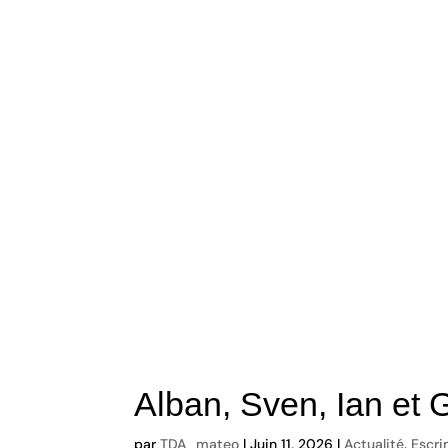
Alban, Sven, Ian et 
par
TDA_mateo
|
Juin 11, 2026
|
Actualité
,
Escr