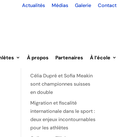
Actualités
Médias
Galerie
Contact
Rechercher
Recent Posts
Une médaille mondiale pour
hlètes
À propos
Partenaires
À l’école
Martin Dougoud !
Célia Dupré et Sofia Meakin
sont championnes suisses
en double
Migration et fiscalité
internationale dans le sport :
deux enjeux incontournables
pour les athlètes