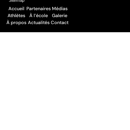
Sitemap
Accueil
Partenaires
Médias
Athlètes
À l’école
Galerie
À propos
Actualités
Contact
Je m’inscris à la newsletter
Suivez-toutes nos actualités
© 
Team Genève
, 2025
Mentions légales
·
Politique de cookies
·
Impressum