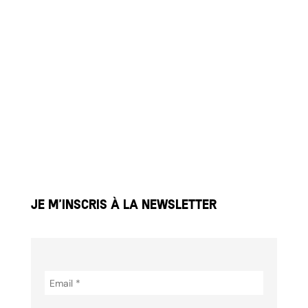
Partenaires
À l’école
Actualités
Médias
Galerie
Contact
Je m’inscris à la newsletter