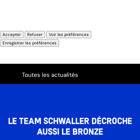
Gérer les options
Gérer les services
Gérer {vendor_count} fournisseurs
En savoir plus sur ces finalités
Accepter
Refuser
Voir les préférences
Voir les préférences
Enregistrer les préférences
Politique de cookies
Impressum
Toutes les actualités
Le Team Schwaller décroche
aussi le bronze